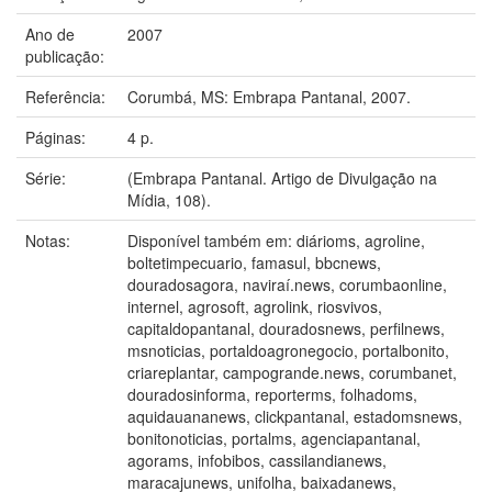
Ano de
2007
publicação:
Referência:
Corumbá, MS: Embrapa Pantanal, 2007.
Páginas:
4 p.
Série:
(Embrapa Pantanal. Artigo de Divulgação na
Mídia, 108).
Notas:
Disponível também em: diárioms, agroline,
boltetimpecuario, famasul, bbcnews,
douradosagora, naviraí.news, corumbaonline,
internel, agrosoft, agrolink, riosvivos,
capitaldopantanal, douradosnews, perfilnews,
msnoticias, portaldoagronegocio, portalbonito,
criareplantar, campogrande.news, corumbanet,
douradosinforma, reporterms, folhadoms,
aquidauananews, clickpantanal, estadomsnews,
bonitonoticias, portalms, agenciapantanal,
agorams, infobibos, cassilandianews,
maracajunews, unifolha, baixadanews,