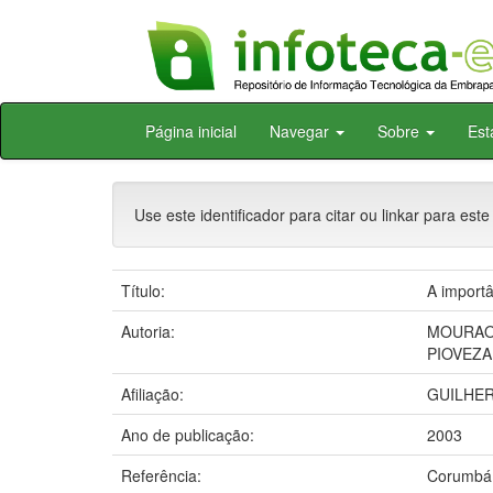
Skip
Página inicial
Navegar
Sobre
Est
navigation
Use este identificador para citar ou linkar para este
Título:
A importâ
Autoria:
MOURAO
PIOVEZA
Afiliação:
GUILHER
Ano de publicação:
2003
Referência:
Corumbá: