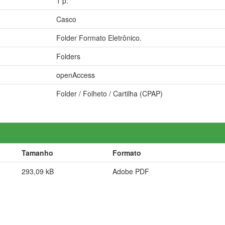
1 p.
Casco
Folder Formato Eletrônico.
Folders
openAccess
Folder / Folheto / Cartilha (CPAP)
Tamanho
Formato
293,09 kB
Adobe PDF