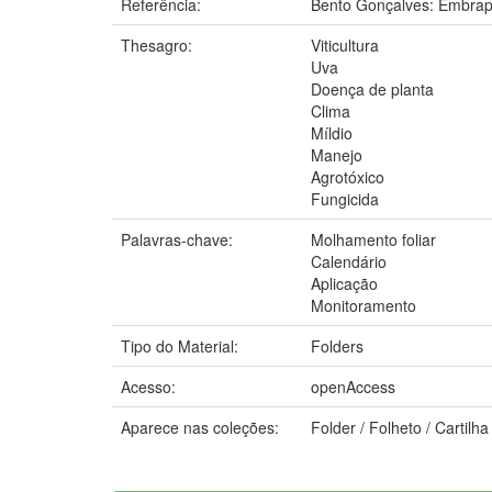
Referência:
Bento Gonçalves: Embrap
Thesagro:
Viticultura
Uva
Doença de planta
Clima
Míldio
Manejo
Agrotóxico
Fungicida
Palavras-chave:
Molhamento foliar
Calendário
Aplicação
Monitoramento
Tipo do Material:
Folders
Acesso:
openAccess
Aparece nas coleções:
Folder / Folheto / Cartil