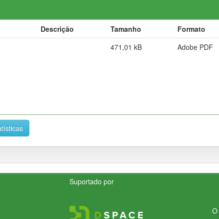
Descrição
Tamanho
Formato
471,01 kB
Adobe PDF
tísticas
Suportado por
O 