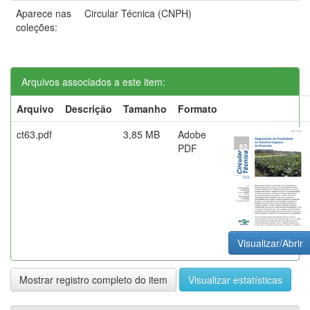
Aparece nas
Circular Técnica (CNPH)
coleções:
Arquivos associados a este item:
Arquivo
Descrição
Tamanho
Formato
ct63.pdf
3,85 MB
Adobe
PDF
Visualizar/Abrir
Mostrar registro completo do item
Visualizar estatísticas