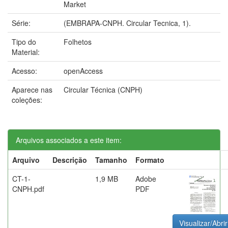
Market
Série:
(EMBRAPA-CNPH. Circular Tecnica, 1).
Tipo do
Folhetos
Material:
Acesso:
openAccess
Aparece nas
Circular Técnica (CNPH)
coleções:
Arquivos associados a este item:
Arquivo
Descrição
Tamanho
Formato
CT-1-
1,9 MB
Adobe
CNPH.pdf
PDF
Visualizar/Abrir