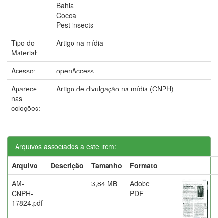
Bahia
Cocoa
Pest insects
Tipo do
Artigo na mídia
Material:
Acesso:
openAccess
Aparece
Artigo de divulgação na mídia (CNPH)
nas
coleções:
Arquivos associados a este item:
Arquivo
Descrição
Tamanho
Formato
AM-
3,84 MB
Adobe
CNPH-
PDF
17824.pdf