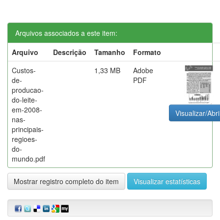
Arquivos associados a este item:
Arquivo
Descrição
Tamanho
Formato
Custos-
1,33 MB
Adobe
de-
PDF
producao-
do-leite-
em-2008-
Visualizar/Abri
nas-
principais-
regioes-
do-
mundo.pdf
Mostrar registro completo do item
Visualizar estatísticas