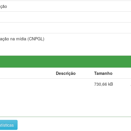
ução
lgação na mídia (CNPGL)
Descrição
Tamanho
730,66 kB
tísticas