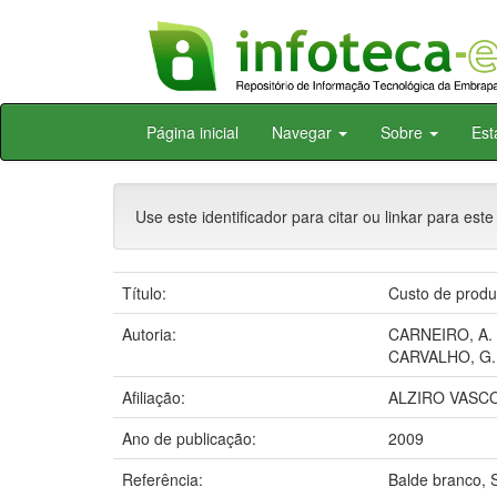
Skip
Página inicial
Navegar
Sobre
Est
navigation
Use este identificador para citar ou linkar para este
Título:
Custo de produç
Autoria:
CARNEIRO, A. 
CARVALHO, G.
Afiliação:
ALZIRO VASC
Ano de publicação:
2009
Referência:
Balde branco, S