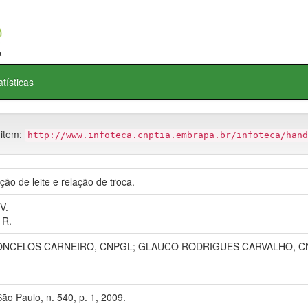
atísticas
 item:
http://www.infoteca.cnptia.embrapa.br/infoteca/hand
ão de leite e relação de troca.
V.
 R.
ONCELOS CARNEIRO, CNPGL; GLAUCO RODRIGUES CARVALHO, C
ão Paulo, n. 540, p. 1, 2009.