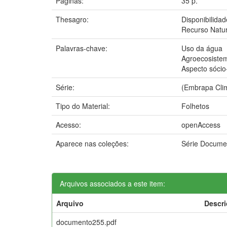
Páginas:
35 p.
Thesagro:
Disponibilida
Recurso Natur
Palavras-chave:
Uso da água
Agroecosiste
Aspecto sóci
Série:
(Embrapa Cli
Tipo do Material:
Folhetos
Acesso:
openAccess
Aparece nas coleções:
Série Docume
Arquivos associados a este item:
Arquivo
Descr
documento255.pdf