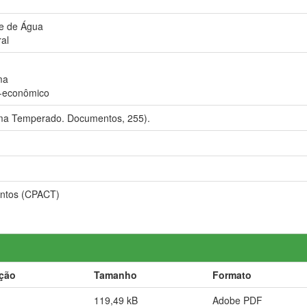
de de Água
al
ma
o-econômico
ma Temperado. Documentos, 255).
ntos (CPACT)
ição
Tamanho
Formato
119,49 kB
Adobe PDF