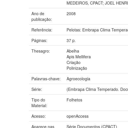
MEDEIROS, CPACT; JOEL HENR
Ano de
2008
publicação:
Referência:
Pelotas: Embrapa Clima Tempera
Páginas:
37 p.
Thesagro:
Abelha
Apis Mellifera
Criação
Polinização
Palavras-chave:
Agroecologia
Série:
(Embrapa Clima Temperado. Doc
Tipo do
Folhetos
Material:
Acesso:
openAccess
Aparece nas
Série Documentos (CPACT)