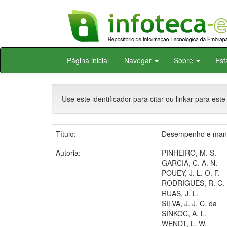
Skip
Página inicial
Navegar
Sobre
Est
navigation
Use este identificador para citar ou linkar para este
Título:
Desempenho e manejo
Autoria:
PINHEIRO, M. S.
GARCIA, C. A. N.
POUEY, J. L. O. F.
RODRIGUES, R. C.
RUAS, J. L.
SILVA, J. J. C. da
SINKOC, A. L.
WENDT, L. W.