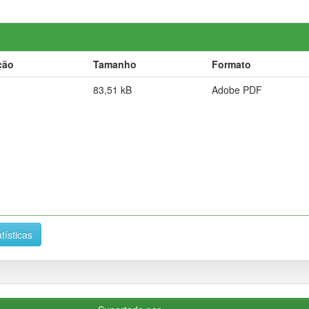
ção
Tamanho
Formato
83,51 kB
Adobe PDF
tísticas