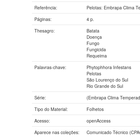
Referência:
Pelotas: Embrapa Clima T
Páginas:
4 p.
Thesagro:
Batata
Doença
Fungo
Fungicida
Requeima
Palavras-chave:
Phytophhora Infestans
Pelotas
São Lourenço do Sul
Rio Grande do Sul
Série:
(Embrapa Clima Temperado
Tipo do Material:
Folhetos
Acesso:
openAccess
Aparece nas coleções:
Comunicado Técnico (CPA