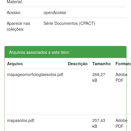
Material:
Acesso:
openAccess
Aparece nas
Série Documentos (CPACT)
coleções:
Arquivos associados a este item:
Arquivo
Descrição
Tamanho
Format
mapageomorfologiaesolos.pdf
268,27
Adobe
kB
PDF
mapasolos.pdf
257,43
Adobe
kB
PDF