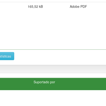
165,52 kB
Adobe PDF
tísticas
Suportado por
O 