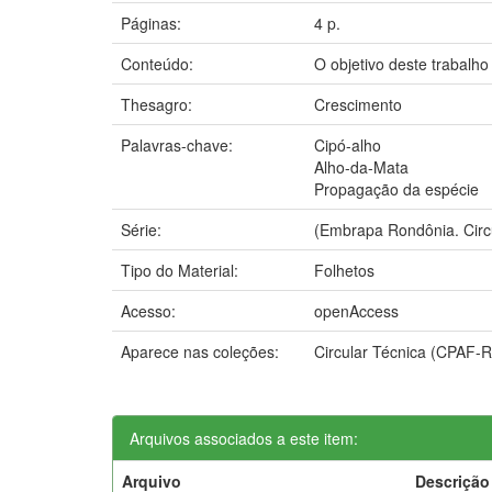
Páginas:
4 p.
Conteúdo:
O objetivo deste trabalho
Thesagro:
Crescimento
Palavras-chave:
Cipó-alho
Alho-da-Mata
Propagação da espécie
Série:
(Embrapa Rondônia. Circu
Tipo do Material:
Folhetos
Acesso:
openAccess
Aparece nas coleções:
Circular Técnica (CPAF-
Arquivos associados a este item:
Arquivo
Descrição