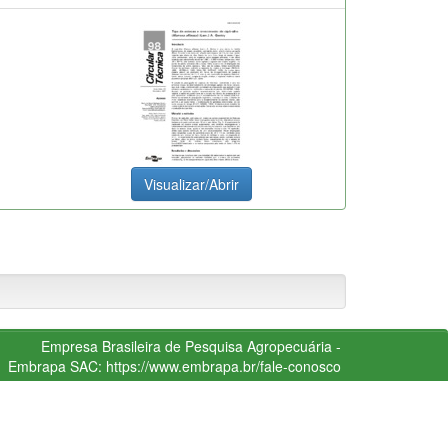
Visualizar/Abrir
Empresa Brasileira de Pesquisa Agropecuária -
Embrapa
SAC:
https://www.embrapa.br/fale-conosco
conteúdo do repositório está licenciado sob a Licença
Creative Commons
Atribuição - NãoComercial -
SemDerivações 4.0 Internacional.