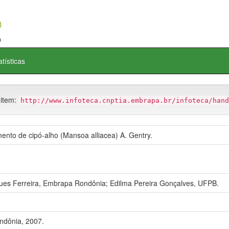
atísticas
 item:
http://www.infoteca.cnptia.embrapa.br/infoteca/hand
ento de cipó-alho (Mansoa alliacea) A. Gentry.
ues Ferreira, Embrapa Rondônia; Edilma Pereira Gonçalves, UFPB.
ndônia, 2007.