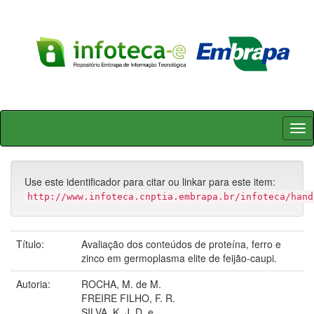
Skip
navigation
Use este identificador para citar ou linkar para este item:
http://www.infoteca.cnptia.embrapa.br/infoteca/hand
Título:
Avaliação dos conteúdos de proteína, ferro e
zinco em germoplasma elite de feijão-caupi.
Autoria:
ROCHA, M. de M.
FREIRE FILHO, F. R.
SILVA, K. J. D. e.