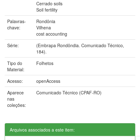
Cerrado soils
Soil fertility
Palavras-
Rondônia
chave:
Vilhena
cost accounting
Série:
(Embrapa Rondôndia. Comunicado Técnico,
184).
Tipo do
Folhetos
Material:
Acesso:
openAccess
Aparece
Comunicado Técnico (CPAF-RO)
nas
coleções:
Arquivos associados a este item: