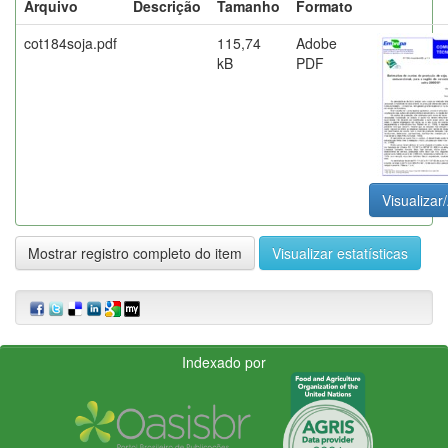
Arquivo
Descrição
Tamanho
Formato
cot184soja.pdf
115,74
Adobe
kB
PDF
Visualizar/
Mostrar registro completo do item
Visualizar estatísticas
Indexado por