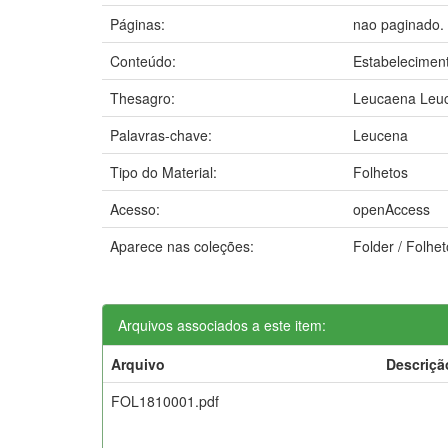
Páginas:
nao paginado.
Conteúdo:
Estabelecimento
Thesagro:
Leucaena Leu
Palavras-chave:
Leucena
Tipo do Material:
Folhetos
Acesso:
openAccess
Aparece nas coleções:
Folder / Folhe
Arquivos associados a este item:
Arquivo
Descriçã
FOL1810001.pdf