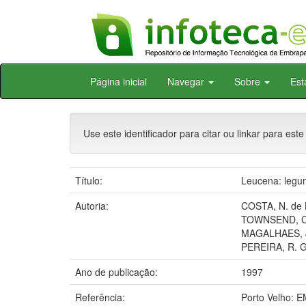
Skip
Página inicial
Navegar
Sobre
Est
navigation
Use este identificador para citar ou linkar para este
Título:
Leucena: legumi
Autoria:
COSTA, N. de 
TOWNSEND, C
MAGALHAES, J
PEREIRA, R. G
Ano de publicação:
1997
Referência:
Porto Velho: 