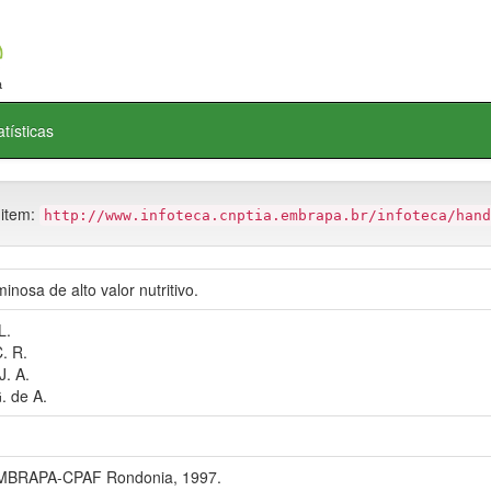
atísticas
 item:
http://www.infoteca.cnptia.embrapa.br/infoteca/hand
nosa de alto valor nutritivo.
L.
. R.
. A.
. de A.
EMBRAPA-CPAF Rondonia, 1997.