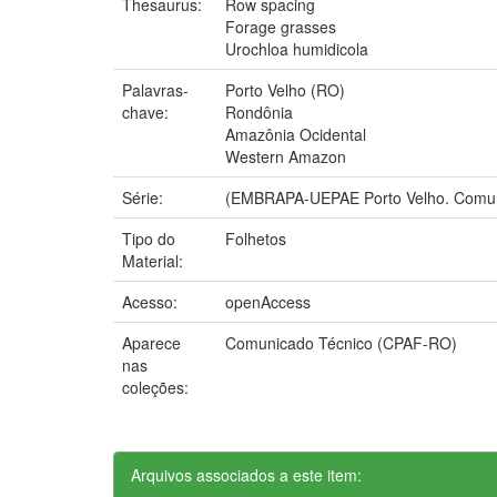
Thesaurus:
Row spacing
Forage grasses
Urochloa humidicola
Palavras-
Porto Velho (RO)
chave:
Rondônia
Amazônia Ocidental
Western Amazon
Série:
(EMBRAPA-UEPAE Porto Velho. Comuni
Tipo do
Folhetos
Material:
Acesso:
openAccess
Aparece
Comunicado Técnico (CPAF-RO)
nas
coleções:
Arquivos associados a este item: