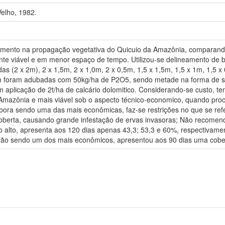
elho, 1982.
çamento na propagação vegetativa do Quicuio da Amazônia, comparando
 viável e em menor espaço de tempo. Utilizou-se delineamento de b
as (2 x 2m), 2 x 1,5m, 2 x 1,0m, 2 x 0,5m, 1,5 x 1,5m, 1,5 x 1m, 1,5 x
10m foram adubadas com 50kg/ha de P2O5, sendo metade na forma de s
com aplicação de 2t/ha de calcário dolomitico. Considerando-se custo,
 Amazônia e mais viável sob o aspecto técnico-economico, quando pr
ra sendo uma das mais econômicas, faz-se restrições no que se refe
coberta, causando grande infestação de ervas invasoras; Não recom
o alto, apresenta aos 120 dias apenas 43,3; 53,3 e 60%, respectivame
ão sendo um dos mais econômicos, apresentou aos 90 dias uma cobe