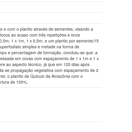
-o com o plantio através de sementes, visando a
locos ao acaso com três repetições e onze
 0,5m, 1 x 1m, 1 x 0,5m, e um plantio por semente(15
uperfosfato simples e metade na forma de
 tempo e percentagem de formação, concluiu-se que: a
ocessada em covas com espaçamento de 1 x 1m e 1 x
re ao aspecto técnico, já que em 120 dias após
enda-se propagação vegetativa com espaçamento de 2
nte; o plantio de Quicuio da Amazônia com o
rtura de 100%.