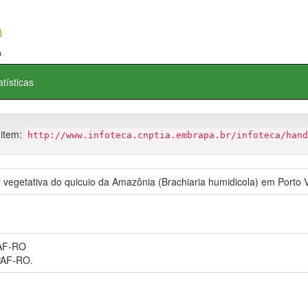
atísticas
 item:
http://www.infoteca.cnptia.embrapa.br/infoteca/hand
vegetativa do quicuio da Amazônia (Brachiaria humidicola) em Porto 
AF-RO
AF-RO.