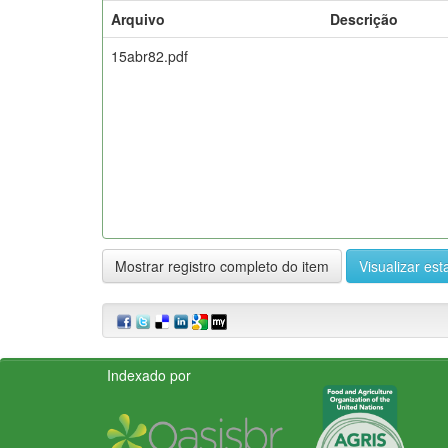
Arquivo
Descrição
15abr82.pdf
Mostrar registro completo do item
Visualizar esta
Indexado por