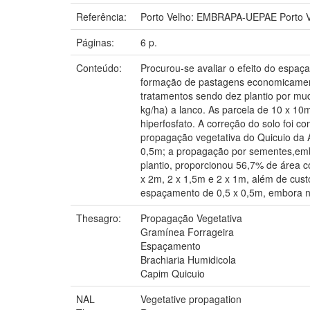
Referência:
Porto Velho: EMBRAPA-UEPAE Porto V
Páginas:
6 p.
Conteúdo:
Procurou-se avaliar o efeito do espa
formação de pastagens economicamente
tratamentos sendo dez plantio por mud
kg/ha) a lanco. As parcela de 10 x 
hiperfosfato. A correção do solo foi 
propagação vegetativa do Quicuio da
0,5m; a propagação por sementes,embo
plantio, proporcionou 56,7% de área 
x 2m, 2 x 1,5m e 2 x 1m, além de cust
espaçamento de 0,5 x 0,5m, embora n
Thesagro:
Propagação Vegetativa
Gramínea Forrageira
Espaçamento
Brachiaria Humidicola
Capim Quicuio
NAL
Vegetative propagation