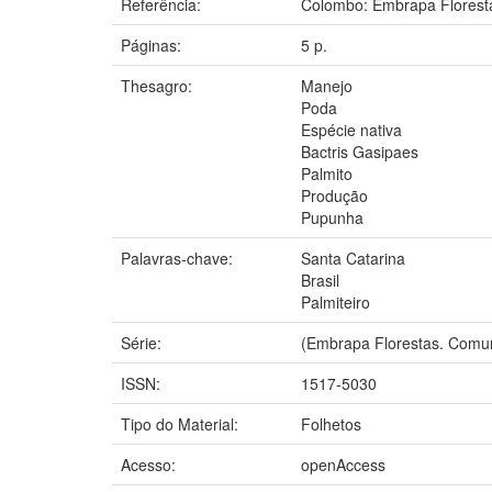
Referência:
Colombo: Embrapa Florest
Páginas:
5 p.
Thesagro:
Manejo
Poda
Espécie nativa
Bactris Gasipaes
Palmito
Produção
Pupunha
Palavras-chave:
Santa Catarina
Brasil
Palmiteiro
Série:
(Embrapa Florestas. Comun
ISSN:
1517-5030
Tipo do Material:
Folhetos
Acesso:
openAccess