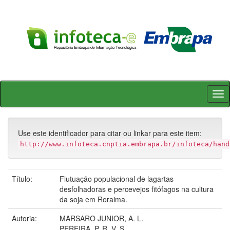
Skip
navigation
Use este identificador para citar ou linkar para este item:
http://www.infoteca.cnptia.embrapa.br/infoteca/hand
Título:
Flutuação populacional de lagartas
desfolhadoras e percevejos fitófagos na cultura
da soja em Roraima.
Autoria:
MARSARO JUNIOR, A. L.
PEREIRA, P. R. V. S.