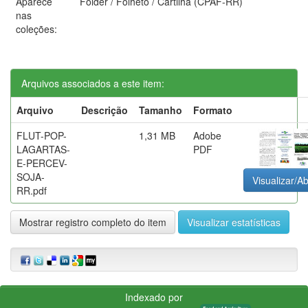
Aparece
Folder / Folheto / Cartilha (CPAF-RR)
nas
coleções:
Arquivos associados a este item:
Arquivo
Descrição
Tamanho
Formato
FLUT-POP-
1,31 MB
Adobe
LAGARTAS-
PDF
E-PERCEV-
SOJA-
Visualizar/Ab
RR.pdf
Mostrar registro completo do item
Visualizar estatísticas
Indexado por