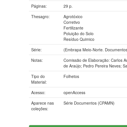
Páginas:
29 p.
Thesagro:
Agrotóxico
Corretivo
Fertilizante
Poluição do Solo
Resíduo Quimico
Série:
(Embrapa Meio-Norte. Documentos
Notas:
Comissão de Elaboração: Carlos An
de Araújo; Pedro Pereira Neves; S
Tipo do
Folhetos
Material:
Acesso:
openAccess
Aparece nas
Série Documentos (CPAMN)
coleções: