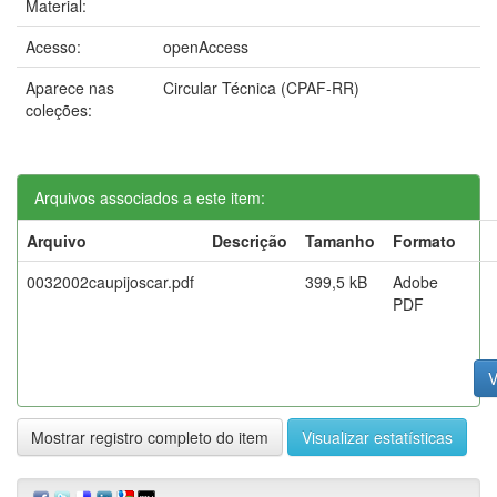
Material:
Acesso:
openAccess
Aparece nas
Circular Técnica (CPAF-RR)
coleções:
Arquivos associados a este item:
Arquivo
Descrição
Tamanho
Formato
0032002caupijoscar.pdf
399,5 kB
Adobe
PDF
V
Mostrar registro completo do item
Visualizar estatísticas