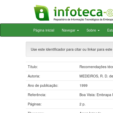
Skip
Página inicial
Navegar
Sobre
Est
navigation
Use este identificador para citar ou linkar para este
Título:
Recomendações técni
Autoria:
MEDEIROS, R. D. d
Ano de publicação:
1999
Referência:
Boa Vista: Embrapa 
Páginas:
2 p.