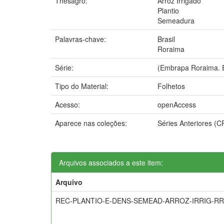
Thesagro:
Arroz Irrigado
Plantio
Semeadura
Palavras-chave:
Brasil
Roraima
Série:
(Embrapa Roraima. E
Tipo do Material:
Folhetos
Acesso:
openAccess
Aparece nas coleções:
Séries Anteriores (
Arquivos associados a este item:
Arquivo
REC-PLANTIO-E-DENS-SEMEAD-ARROZ-IRRIG-RR