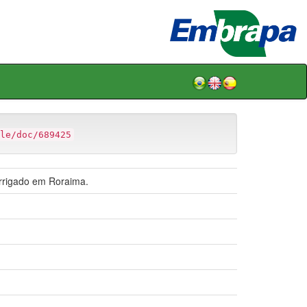
le/doc/689425
rrigado em Roraima.