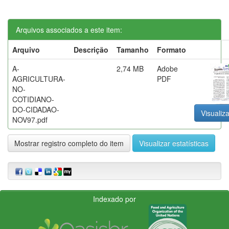
Arquivos associados a este item:
Arquivo
Descrição
Tamanho
Formato
A-
2,74 MB
Adobe
AGRICULTURA-
PDF
NO-
COTIDIANO-
DO-CIDADAO-
Visualiza
NOV97.pdf
Mostrar registro completo do item
Visualizar estatísticas
Indexado por