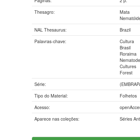
Páginas:
2 p.
Thesagro:
Mata
Nematóid
NAL Thesaurus:
Brazil
Palavras-chave:
Cultura
Brasil
Roraima
Nematod
Cultures
Forest
Série:
(EMBRAPA
Tipo do Material:
Folhetos
Acesso:
openAcce
Aparece nas coleções:
Séries An