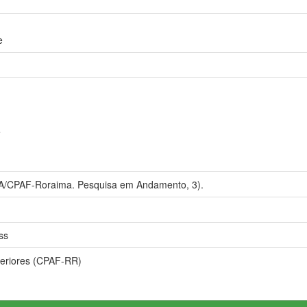
e
e
/CPAF-Roraima. Pesquisa em Andamento, 3).
ss
teriores (CPAF-RR)