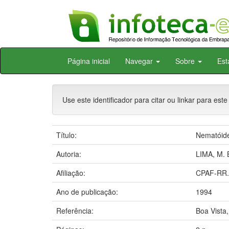
Skip
Página inicial
Navegar
Sobre
Est
navigation
Use este identificador para citar ou linkar para este
Título:
Nematóide
Autoria:
LIMA, M. 
Afiliação:
CPAF-RR.
Ano de publicação:
1994
Referência:
Boa Vist