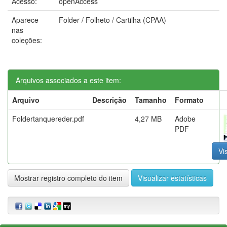
Acesso:
openAccess
Aparece
Folder / Folheto / Cartilha (CPAA)
nas
coleções:
Arquivos associados a este item:
Arquivo
Descrição
Tamanho
Formato
Foldertanquereder.pdf
4,27 MB
Adobe
PDF
Vi
Mostrar registro completo do item
Visualizar estatísticas