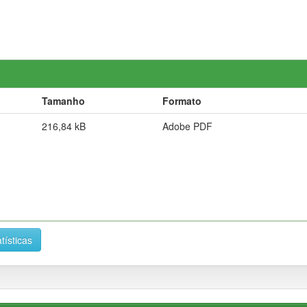
Tamanho
Formato
216,84 kB
Adobe PDF
tísticas