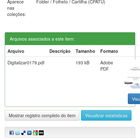
Aparece
Folder / Folheto / Cartilha (CPATU)
nas
coleções:
Arquivos associados a este item:
Arquivo
Descrição
Tamanho
Formato
Digitalizar0179.pdf
193 kB
Adobe
PDF
Visu
Mostrar registro completo do item
Visualizar estatísticas