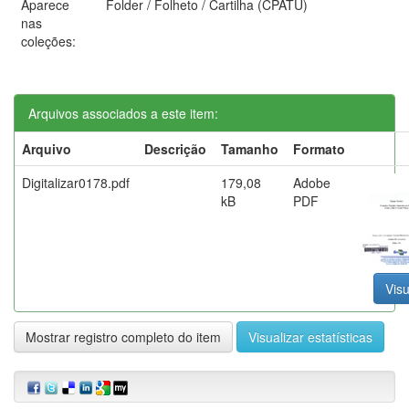
Aparece
Folder / Folheto / Cartilha (CPATU)
nas
coleções:
Arquivos associados a este item:
Arquivo
Descrição
Tamanho
Formato
Digitalizar0178.pdf
179,08
Adobe
kB
PDF
Visu
Mostrar registro completo do item
Visualizar estatísticas