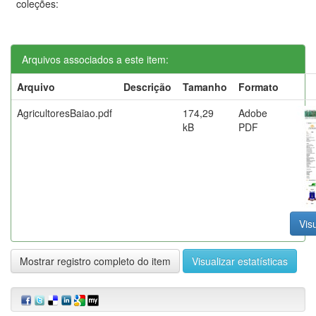
coleções:
Arquivos associados a este item:
Arquivo
Descrição
Tamanho
Formato
AgricultoresBaiao.pdf
174,29
Adobe
kB
PDF
Visu
Mostrar registro completo do item
Visualizar estatísticas