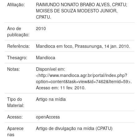
Afiliação:
RAIMUNDO NONATO BRABO ALVES, CPATU;
MOISES DE SOUZA MODESTO JUNIOR,
CPATU.
Ano de
2010
publicação:
Referência:
Mandioca em foco, Pirassununga, 14 jan. 2010.
Thesagro:
Mandioca
Notas:
Disponível em:
<http://www.mandioca.agr.br/portal/index.php?
option=content&task=view&id=7462&Itemid=59>.
Acesso em: 11 fev. 2010.
Tipo do
Artigo na mídia
Material:
Acesso:
openAccess
Aparece
Artigo de divulgação na mídia (CPATU)
nas