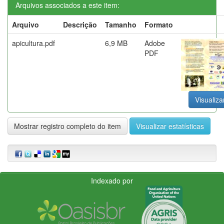
Arquivos associados a este item:
Arquivo
Descrição
Tamanho
Formato
apicultura.pdf
6,9 MB
Adobe
PDF
Visualiza
Mostrar registro completo do item
Visualizar estatísticas
Indexado por