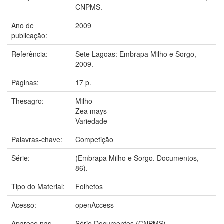
CNPMS.
Ano de
2009
publicação:
Referência:
Sete Lagoas: Embrapa Milho e Sorgo,
2009.
Páginas:
17 p.
Thesagro:
Milho
Zea mays
Variedade
Palavras-chave:
Competição
Série:
(Embrapa Milho e Sorgo. Documentos,
86).
Tipo do Material:
Folhetos
Acesso:
openAccess
Aparece nas
Série Documentos (CNPMS)