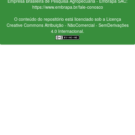
Empresa Brasileira de Pesquisa Agropecuária - Embrapa
SAC:
https://www.embrapa.br/fale-conosco
O conteúdo do repositório está licenciado sob a Licença
Creative Commons
Atribuição - NãoComercial - SemDerivações
4.0 Internacional.