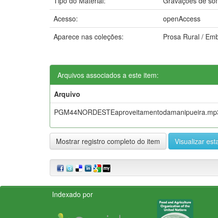
Tipo do Material:
Gravações de so
Acesso:
openAccess
Aparece nas coleções:
Prosa Rural / Em
Arquivos associados a este item:
Arquivo
PGM44NORDESTEaproveitamentodamanipueira.mp
Mostrar registro completo do item
Visualizar esta
Indexado por