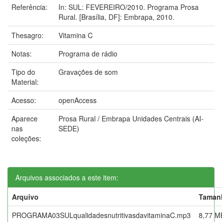
Referência:
In: SUL: FEVEREIRO/2010. Programa Prosa
Rural. [Brasília, DF]: Embrapa, 2010.
Thesagro:
Vitamina C
Notas:
Programa de rádio
Tipo do
Gravações de som
Material:
Acesso:
openAccess
Aparece
Prosa Rural / Embrapa Unidades Centrais (AI-
nas
SEDE)
coleções:
Arquivos associados a este item:
Arquivo
Taman
PROGRAMA03SULqualidadesnutritivasdavitaminaC.mp3
8,77 M