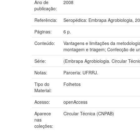
Ano de
2008
publicação:
Referência:
Seropédica: Embrapa Agrobiologia, 20
Páginas:
6 p.
Conteúdo:
Vantagens e limitações da metodologi
montagem e triagem; Confecção de um e
Série:
(Embrapa Agrobiologia. Circular Técnic
Notas:
Parceria: UFRRJ.
Tipo do
Folhetos
Material:
Acesso:
openAccess
Aparece
Circular Técnica (CNPAB)
nas
coleções: