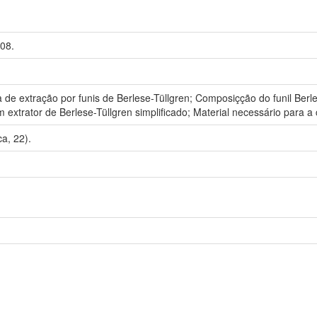
08.
a de extração por funis de Berlese-Tüllgren; Composiçção do funil Be
xtrator de Berlese-Tüllgren simplificado; Material necessário para a 
a, 22).