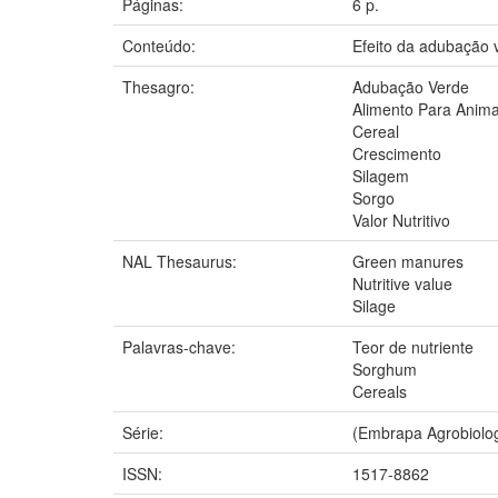
Páginas:
6 p.
Conteúdo:
Efeito da adubação 
Thesagro:
Adubação Verde
Alimento Para Anima
Cereal
Crescimento
Silagem
Sorgo
Valor Nutritivo
NAL Thesaurus:
Green manures
Nutritive value
Silage
Palavras-chave:
Teor de nutriente
Sorghum
Cereals
Série:
(Embrapa Agrobiolog
ISSN:
1517-8862