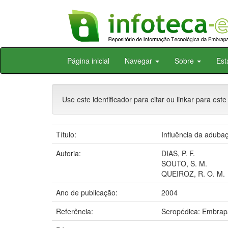
Skip
Página inicial
Navegar
Sobre
Est
navigation
Use este identificador para citar ou linkar para este
Título:
Influência da aduba
Autoria:
DIAS, P. F.
SOUTO, S. M.
QUEIROZ, R. O. M.
Ano de publicação:
2004
Referência:
Seropédica: Embrapa