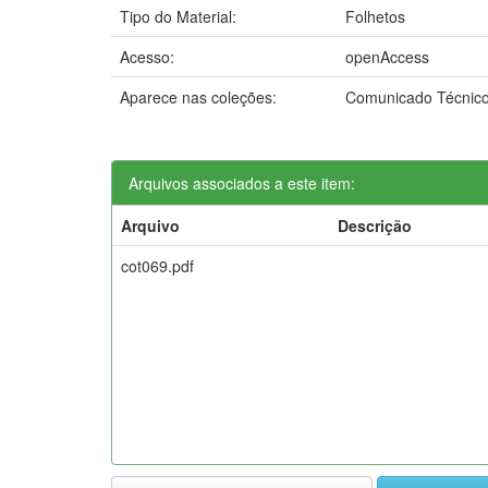
Tipo do Material:
Folhetos
Acesso:
openAccess
Aparece nas coleções:
Comunicado Técnic
Arquivos associados a este item:
Arquivo
Descrição
cot069.pdf