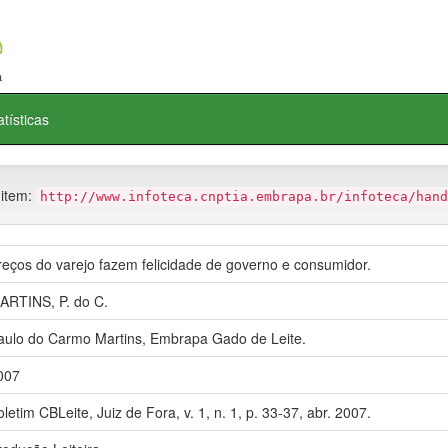
atísticas
 item:
http://www.infoteca.cnptia.embrapa.br/infoteca/hand
reços do varejo fazem felicidade de governo e consumidor.
ARTINS, P. do C.
aulo do Carmo Martins, Embrapa Gado de Leite.
007
oletim CBLeite, Juiz de Fora, v. 1, n. 1, p. 33-37, abr. 2007.