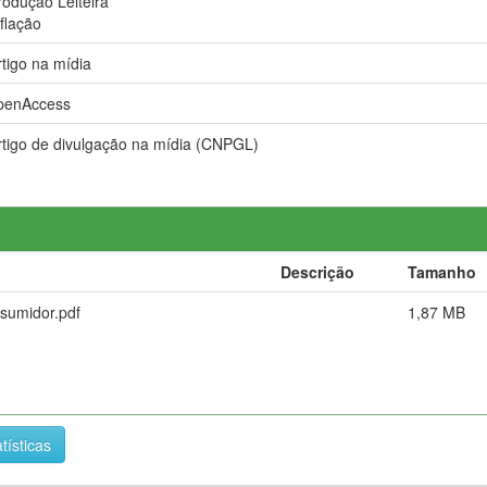
rodução Leiteira
nflação
rtigo na mídia
penAccess
rtigo de divulgação na mídia (CNPGL)
Descrição
Tamanho
sumidor.pdf
1,87 MB
tísticas