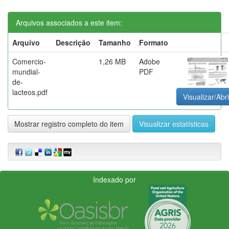
Arquivos associados a este item:
Arquivo
Descrição
Tamanho
Formato
Comercio-
1,26 MB
Adobe
mundial-
PDF
de-
lacteos.pdf
Visualizar/Abri
Mostrar registro completo do item
Visualizar estatísticas
Indexado por