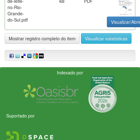
de-leite-
kB
PDF
no-Rio-
Grande-
do-Sul.pdf
Visualizar/Abri
Mostrar registro completo do item
Visualizar estatísticas
Indexado por
Suportado por