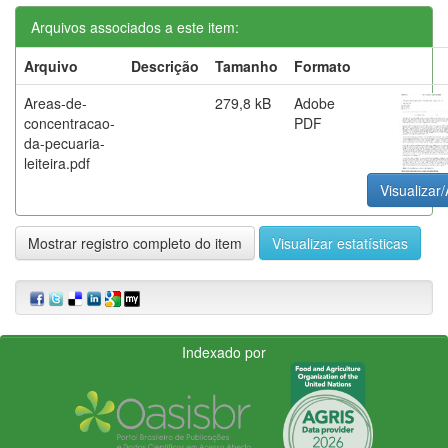
Arquivos associados a este item:
Arquivo
Descrição
Tamanho
Formato
Areas-de-
279,8 kB
Adobe
concentracao-
PDF
da-pecuaria-
leiteira.pdf
Visualizar/
Mostrar registro completo do item
Visualizar estatísticas
Indexado por