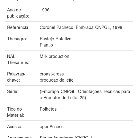
Ano de
1996
publicação:
Referência:
Coronel Pacheco: Embrapa-CNPGL, 1996.
Thesagro:
Pastejo Rotativo
Plantio
NAL
Milk production
Thesaurus:
Palavras-
croast-cross
chave:
producao de leite
Série:
(Embrapa-CNPGL. Orientações Técnicas para
o Produtor de Leite, 25).
Tipo do
Folhetos
Material:
Acesso:
openAccess
Aparece nas
Séries Anteriores (CNPGL)