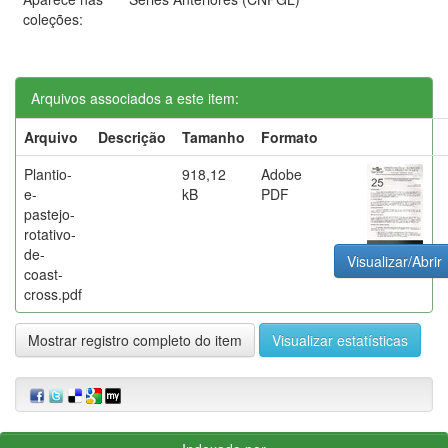
coleções:
Arquivos associados a este item:
Arquivo
Descrição
Tamanho
Formato
Plantio-
918,12
Adobe
e-
kB
PDF
pastejo-
rotativo-
de-
Visualizar/Abrir
coast-
cross.pdf
Mostrar registro completo do item
Visualizar estatísticas