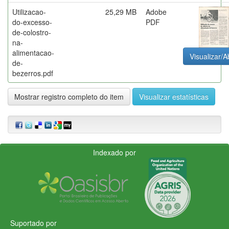
Utilizacao-
25,29 MB
Adobe
do-excesso-
PDF
de-colostro-
na-
alimentacao-
Visualizar/A
de-
bezerros.pdf
Mostrar registro completo do item
Visualizar estatísticas
Indexado por
Suportado por