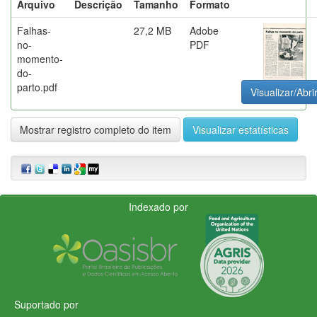
Arquivo
Descrição
Tamanho
Formato
Falhas-
27,2 MB
Adobe
no-
PDF
momento-
do-
parto.pdf
Visualizar/Abri
Mostrar registro completo do item
Visualizar estatísticas
Indexado por
Suportado por