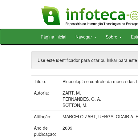
Skip
Página inicial
Navegar
Sobre
Est
navigation
Use este identificador para citar ou linkar para este
Título:
Bioecologia e controle da mosca-das-fr
Autoria:
ZART, M.
FERNANDES, O. A.
BOTTON, M.
Afiliação:
MARCELO ZART, UFRGS; ODAIR A.
Ano de
2009
publicação: