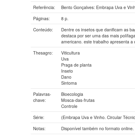
Referência:
Bento Gonçalves: Embrapa Uva e Vinh
Páginas:
8 p.
Conteúdo:
Dentre os insetos que danificam as ba
destaca por ser uma das mais polífaga
americano. este trabalho apresenta a d
Thesagro:
Viticultura
Uva
Praga de planta
Inseto
Dano
Sintoma
Palavras-
Bioecologia
chave:
Mosca-das-frutas
Controle
Série:
(Embrapa Uva e Vinho. Circular Técnic
Notas:
Disponível também no formato online.