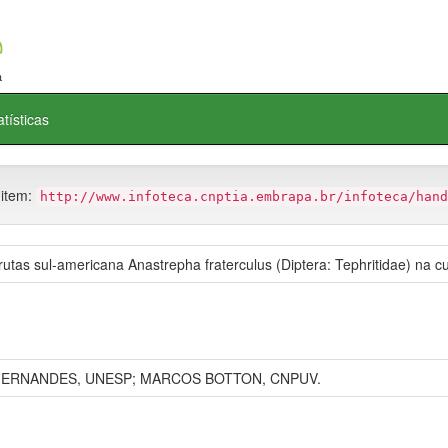
atísticas
 item:
http://www.infoteca.cnptia.embrapa.br/infoteca/hand
utas sul-americana Anastrepha fraterculus (Diptera: Tephritidae) na cul
 FERNANDES, UNESP; MARCOS BOTTON, CNPUV.