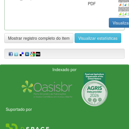
PDF
Visualiza
Mostrar registro completo do item
Visualizar estatísticas
Indexado por
Suportado por