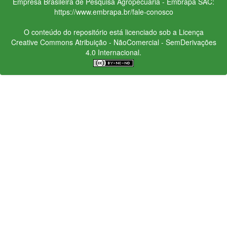
Empresa Brasileira de Pesquisa Agropecuária - Embrapa
SAC:
https://www.embrapa.br/fale-conosco
O conteúdo do repositório está licenciado sob a Licença
Creative Commons
Atribuição - NãoComercial - SemDerivações
4.0 Internacional.