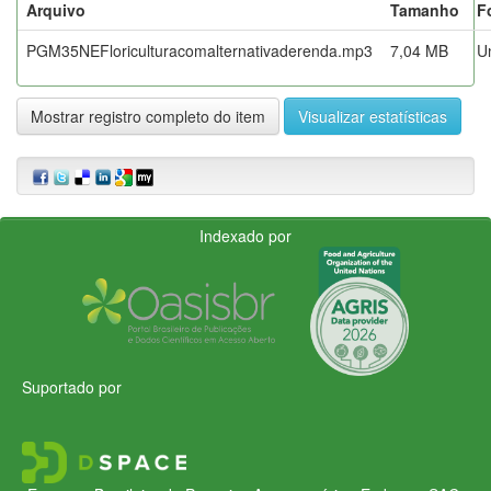
Arquivo
Tamanho
F
PGM35NEFloriculturacomalternativaderenda.mp3
7,04 MB
U
Mostrar registro completo do item
Visualizar estatísticas
Indexado por
Suportado por