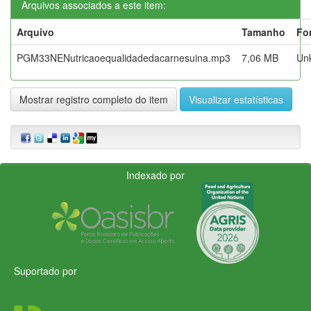
Arquivos associados a este item:
Arquivo
Tamanho
Fo
PGM33NENutricaoequalidadedacarnesuina.mp3
7,06 MB
Un
Mostrar registro completo do item
Visualizar estatísticas
Indexado por
Suportado por