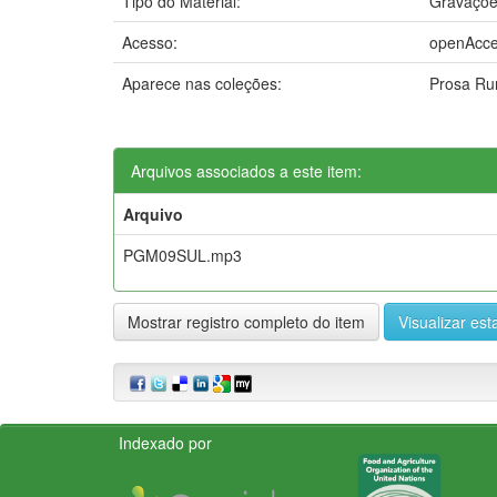
Tipo do Material:
Gravaçõe
Acesso:
openAcc
Aparece nas coleções:
Prosa Ru
Arquivos associados a este item:
Arquivo
PGM09SUL.mp3
Mostrar registro completo do item
Visualizar esta
Indexado por