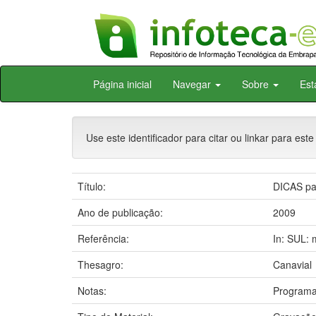
Skip
Página inicial
Navegar
Sobre
Est
navigation
Use este identificador para citar ou linkar para este
Título:
DICAS pa
Ano de publicação:
2009
Referência:
In: SUL: 
Thesagro:
Canavial
Notas:
Programa