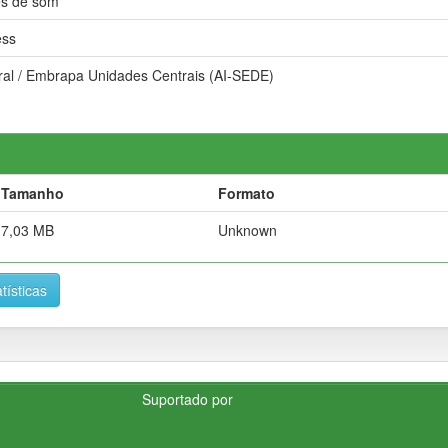
s de som
ess
ral / Embrapa Unidades Centrais (AI-SEDE)
Tamanho
Formato
7,03 MB
Unknown
tísticas
Suportado por